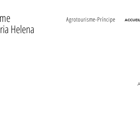
rme
Agrotourisme-Príncipe
ACCUEI
ria Helena
A