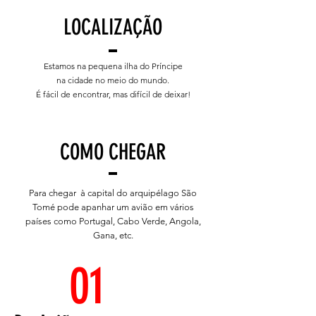
LOCALIZAÇÃO
Estamos na pequena ilha do Príncipe
na cidade no meio do mundo.
É fácil de encontrar, mas difícil de deixar!
COMO CHEGAR
Para chegar à capital do arquipélago São
Tomé pode apanhar um avião em vários
países como Portugal, Cabo Verde, Angola,
Gana, etc.
01