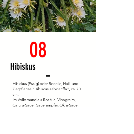
08
Hibiskus
Hibiskus (Essig) oder Roselle, Heil- und
Zierpflanze "Hibiscus sabdariffa", ca. 70
cm.
Im Volksmund als Rosélia, Vinagreira,
Caruru-Sauer, Sauerampfer, Okra-Sauer,
Okra-Rosa, Okra-Lila bekannt. Mit einem
umstrittenen Ursprung (Afrika oder Asien)
kann es 3 Meter hoch werden. Es wird
aufgrund seiner medizinischen
Eigenschaften kommerziell angebaut, hat