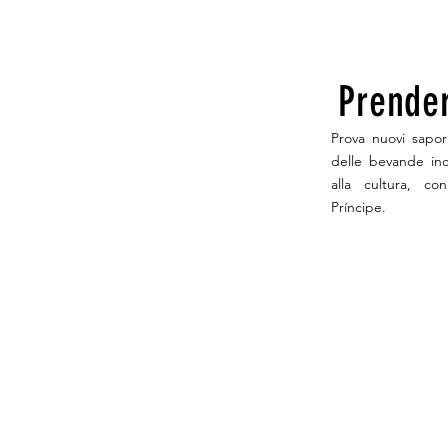
Prender
Prova nuovi sapor
delle bevande inc
alla cultura, con
Príncipe.