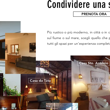
Condividere una 
PRENOTA ORA
Più rustico o più moderno, in città o in
sul fiume o sul mare, scegli quello che p
tutti gli spazi per un'esperienza complet
Casa Sto. António
Casa da Táta