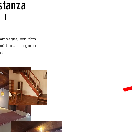
stanza
 campagna, con vista
iù ti piace o goditi
a!