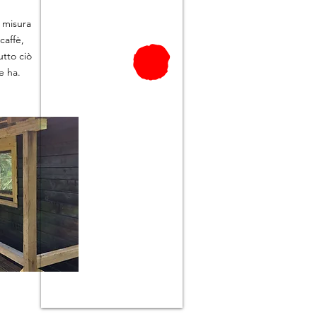
 misura
caffè,
utto ciò
e ha.