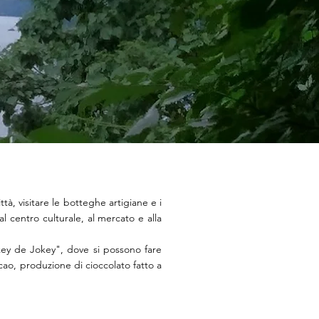
tà, visitare le botteghe artigiane e i
al centro culturale, al mercato e alla
key de Jokey", dove si possono fare
acao, produzione di cioccolato fatto a