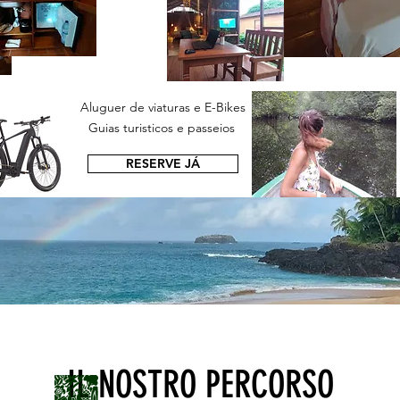
Aluguer de viaturas e E-Bikes
Guias turisticos e passeios
RESERVE JÁ
IL NOSTRO PERCORSO