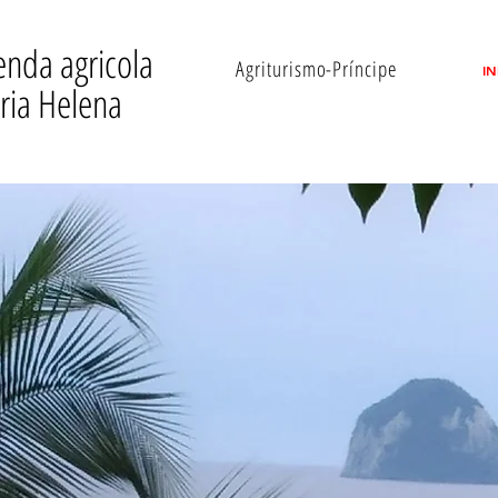
enda agricola
Agriturismo-Príncipe
IN
ria Helena