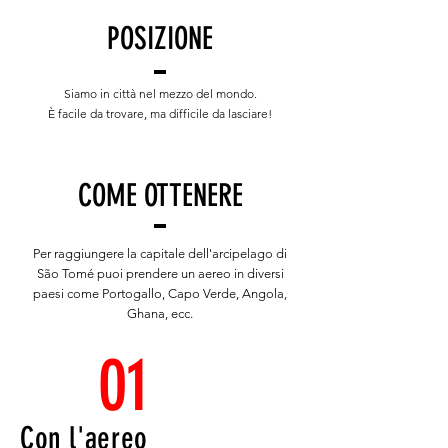
POSIZIONE
Siamo in città nel mezzo del mondo.
È facile da trovare, ma difficile da lasciare!
COME OTTENERE
Per raggiungere la capitale dell'arcipelago di
São Tomé puoi prendere un aereo in diversi
paesi come Portogallo, Capo Verde, Angola,
Ghana, ecc.
01
Con l'aereo